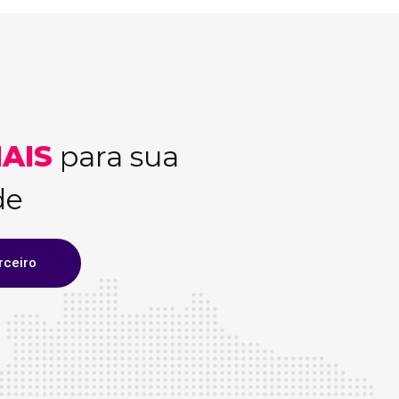
AIS
para sua
de
rceiro