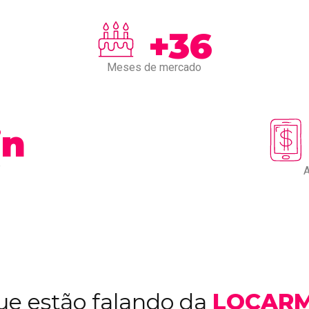
+36
Meses de mercado
in
e
A
ue estão falando da
LOCARM