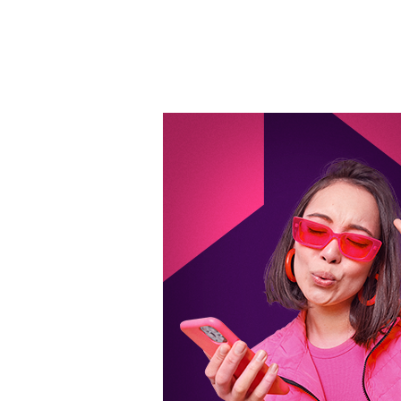
Uma solução fácil, rápida e segur
Disponibilizamos mais de uma
forma de pagamento para que v
possa escolher qual melhor se
encaixa em seu bolso. Uma
oportunidade de alugar sem
comprovar renda e sem fiador,
abandonando a burocracia e
economizando tempo.
Saiba Mais