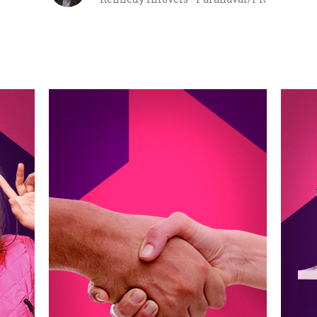
a.
Com nossa parceria você
Se
descomplica a forma de locação e
m
ocê
sempre tem a garantia da
liquidação do aluguel. Os processos
L
facilitados ajudam o cliente a fazer
negócio mais rápido, aumentando
o número de locações da sua
imobiliária.
Saiba Mais