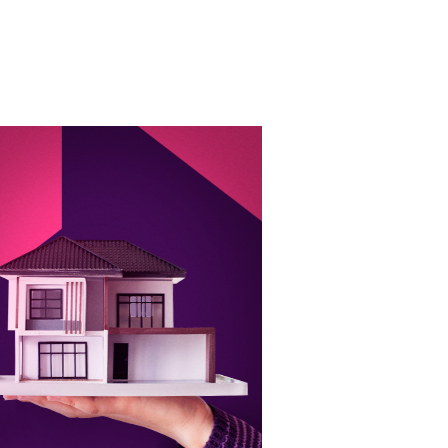
u imóvel é um bem precioso que
erece todo o cuidado durante a
locação. Quando se é parceiro
ocarmais, nós damos segurança
contra danos e garantimos o
cumprimento das condições
vistoriadas. Assim, o proprietário
pode ficar tranquilo!
Saiba Mais