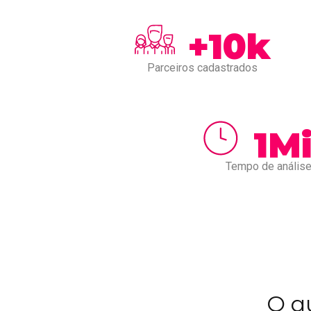
+10k
Parceiros cadastrados
1M
Tempo de anális
O q