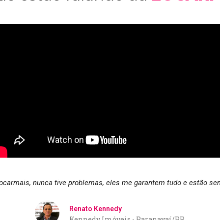
ocarmais, nunca tive problemas, eles me garantem tudo e estão sem
Renato Kennedy
Kennedy Imóveis - Paranavaí/PR